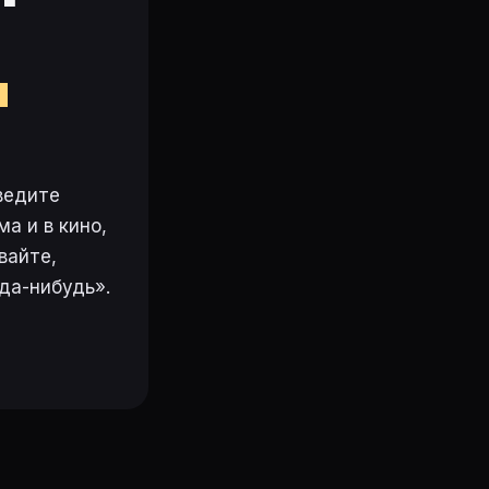
м
ведите
а и в кино,
вайте,
да-нибудь».