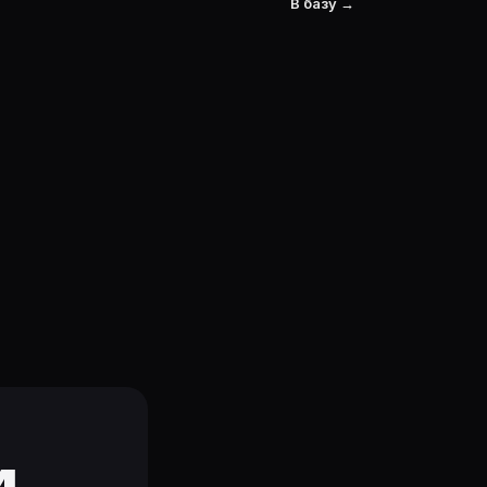
В базу →
и