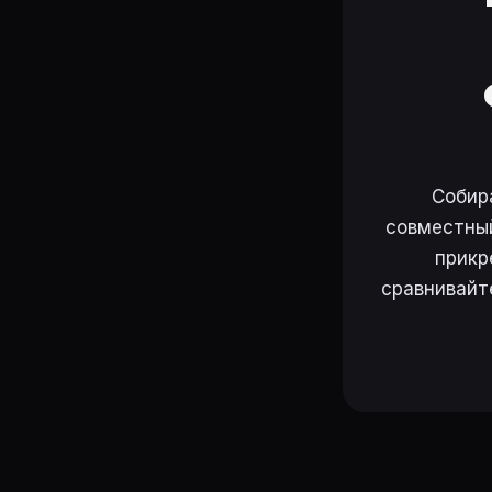
Собир
совместный
прикр
сравнивайт