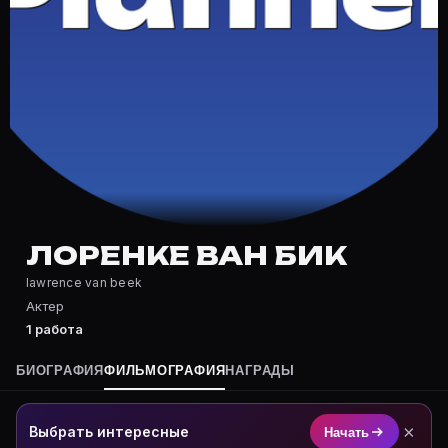
Частые вопросы о Лоренке Ван Би
Где снимался Лоренке Ван Бик?
Фильмография Лоренке Ван Бик — на Movie Planner: ht
Какие фильмы снимал(а) Лоренке Ван Бик?
Полный список — на Movie Planner: https://movie-pla
Кто такой(ая) Лоренке Ван Бик?
Лоренке Ван Бик — Актер. Биография и роли на карт
Где открыть фильмографию Лоренке Ван Бик?
На Movie Planner: https://movie-planner.ru/s/7172558
ЛОРЕНКЕ ВАН БИК
lawrence van beek
Актер
1 работа
БИОГРАФИЯ
ФИЛЬМОГРАФИЯ
НАГРАДЫ
×
Выбрать интересные
Начать