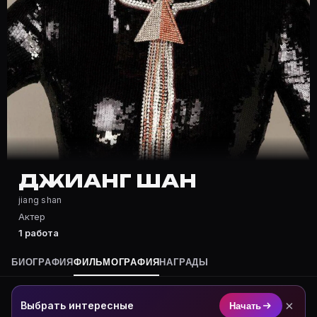
Частые вопросы о Джианг Шан
Где снималась Джианг Шан?
Фильмография Джианг Шан — на Movie Planner: https:
Какие фильмы снимал(а) Джианг Шан?
Полный список — на Movie Planner: https://movie-pla
Кто такой(ая) Джианг Шан?
Джианг Шан — Актриса. Биография и роли на карточк
Где открыть фильмографию Джианг Шан?
На Movie Planner: https://movie-planner.ru/s/7172942
ДЖИАНГ ШАН
jiang shan
Актер
1 работа
БИОГРАФИЯ
ФИЛЬМОГРАФИЯ
НАГРАДЫ
×
Выбрать интересные
Начать