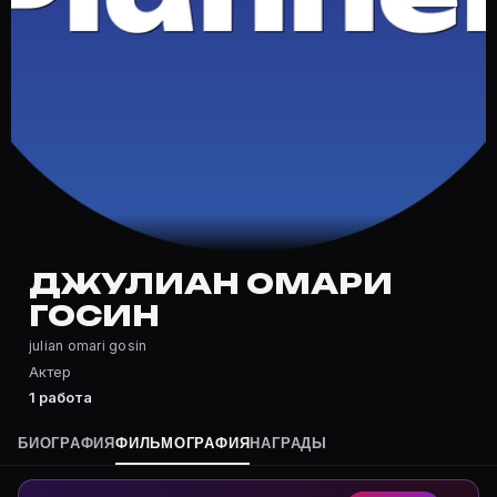
Частые вопросы о Джулиан Омари
Где снимался Джулиан Омари Госин?
Фильмография Джулиан Омари Госин — на Movie Planne
Какие фильмы снимал(а) Джулиан Омари Госин?
Полный список — на Movie Planner: https://movie-pla
Кто такой(ая) Джулиан Омари Госин?
Джулиан Омари Госин — Актер. Биография и роли на 
Где открыть фильмографию Джулиан Омари Госин?
На Movie Planner: https://movie-planner.ru/s/7174662
ДЖУЛИАН ОМАРИ
ГОСИН
julian omari gosin
Актер
1 работа
БИОГРАФИЯ
ФИЛЬМОГРАФИЯ
НАГРАДЫ