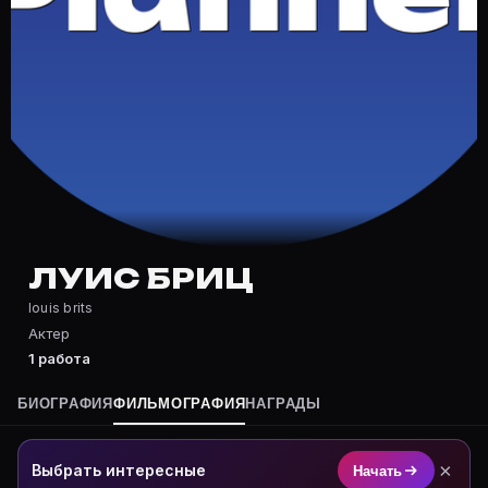
Частые вопросы о Луис Бриц
Где снимался Луис Бриц?
Фильмография Луис Бриц — на Movie Planner: https://
Какие фильмы снимал(а) Луис Бриц?
Полный список — на Movie Planner: https://movie-pla
Кто такой(ая) Луис Бриц?
Луис Бриц — Актер. Биография и роли на карточке M
Где открыть фильмографию Луис Бриц?
На Movie Planner: https://movie-planner.ru/s/7175518
ЛУИС БРИЦ
louis brits
Актер
1 работа
БИОГРАФИЯ
ФИЛЬМОГРАФИЯ
НАГРАДЫ
×
Выбрать интересные
Начать