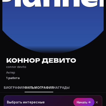
Частые вопросы о Коннор Девито
Где снимался Коннор Девито?
Фильмография Коннор Девито — на Movie Planner: htt
Какие фильмы снимал(а) Коннор Девито?
Полный список — на Movie Planner: https://movie-pla
Кто такой(ая) Коннор Девито?
Коннор Девито — Актер. Биография и роли на карточ
Где открыть фильмографию Коннор Девито?
На Movie Planner: https://movie-planner.ru/s/7176780
КОННОР ДЕВИТО
connor devito
Актер
1 работа
БИОГРАФИЯ
ФИЛЬМОГРАФИЯ
НАГРАДЫ
×
Выбрать интересные
Начать