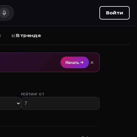
Войти
ы
В тренде
а на Movie Planner.
×
Начать
РЕЙТИНГ ОТ
 с участием.