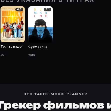
е Movie Planner.
6.5
7.4
 фильмы, сериалы, роли и фото.
То, что надо!
Субмарина
2011
2010
ЧТО ТАКОЕ MOVIE PLANNER
Трекер фильмов 