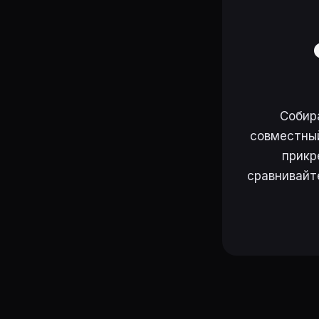
Собир
совместный
прикр
сравнивайт