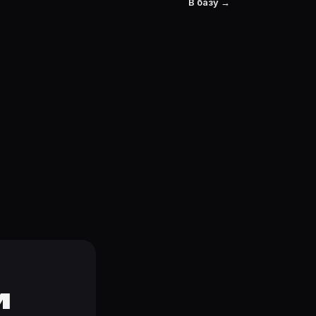
В базу →
и