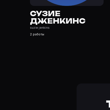
Сузие Дженкинс — актёр. Биография и роли на карточк
Где открыть фильмографию Сузие Дженкинс?
СУЗИЕ
На Movie Planner: https://movie-planner.ru/s/7176838 —
ДЖЕНКИНС
suzie jenkins
2 работы