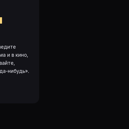
м
ведите
а и в кино,
вайте,
да-нибудь».