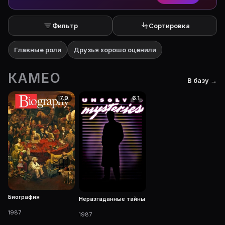
Фильтр
Сортировка
Главные роли
Друзья хорошо оценили
КАМЕО
В базу →
7.9
6.1
Биография
Неразгаданные тайны
1987
1987