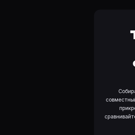
Собир
совместный
прикр
сравнивайт