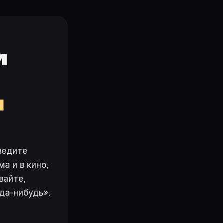
и
м
ведите
а и в кино,
вайте,
да-нибудь».