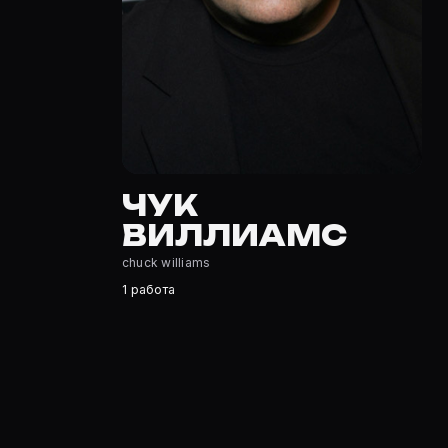
Где открыть фильмографию Чук Виллиамс?
На Movie Planner: https://movie-planner.ru/s/7176868 —
ЧУК
ВИЛЛИАМС
chuck williams
1 работа