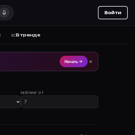
Войти
ы
В тренде
а Movie Planner.
×
Начать
РЕЙТИНГ ОТ
участием.