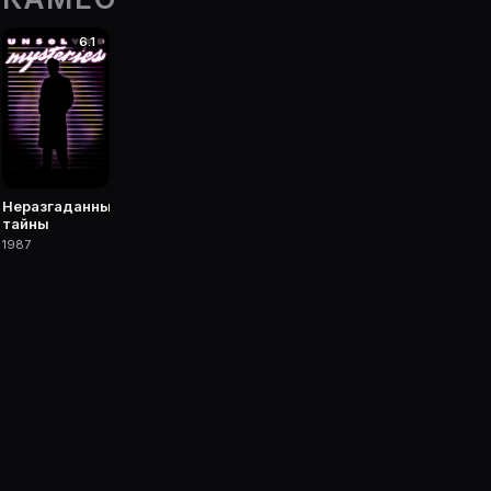
6.1
 фильмы, сериалы, роли и фото.
Неразгаданные
тайны
1987