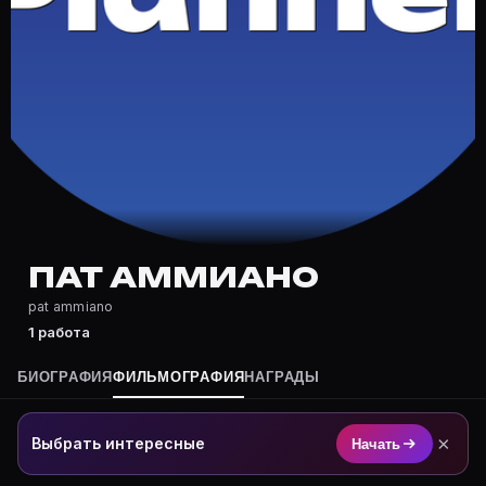
Где снимался Пат Аммиано?
Фильмография Пат Аммиано — на Movie Planner: https
Какие фильмы снимал(а) Пат Аммиано?
Полный список — на Movie Planner: https://movie-pla
Кто такой(ая) Пат Аммиано?
Пат Аммиано — актёр. Биография и роли на карточке
Где открыть фильмографию Пат Аммиано?
На Movie Planner: https://movie-planner.ru/s/7176974
ПАТ АММИАНО
pat ammiano
1 работа
БИОГРАФИЯ
ФИЛЬМОГРАФИЯ
НАГРАДЫ
×
Выбрать интересные
Начать