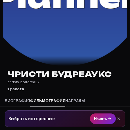
Где снимался Чристи Будреаукс?
Фильмография Чристи Будреаукс — на Movie Planner: 
Какие фильмы снимал(а) Чристи Будреаукс?
Полный список — на Movie Planner: https://movie-pla
Кто такой(ая) Чристи Будреаукс?
Чристи Будреаукс — актёр. Биография и роли на кар
Где открыть фильмографию Чристи Будреаукс?
На Movie Planner: https://movie-planner.ru/s/7176989
ЧРИСТИ БУДРЕАУКС
christy boudreaux
1 работа
БИОГРАФИЯ
ФИЛЬМОГРАФИЯ
НАГРАДЫ
×
Выбрать интересные
Начать