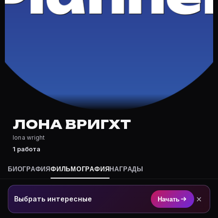
Где снимался Лона Вригхт?
Фильмография Лона Вригхт — на Movie Planner: https:
Какие фильмы снимал(а) Лона Вригхт?
Полный список — на Movie Planner: https://movie-pla
Кто такой(ая) Лона Вригхт?
Лона Вригхт — актёр. Биография и роли на карточке 
Где открыть фильмографию Лона Вригхт?
На Movie Planner: https://movie-planner.ru/s/7177011
ЛОНА ВРИГХТ
lona wright
1 работа
БИОГРАФИЯ
ФИЛЬМОГРАФИЯ
НАГРАДЫ
×
Выбрать интересные
Начать