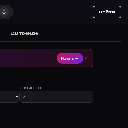
Войти
ы
В тренде
чка на Movie Planner.
×
Начать
РЕЙТИНГ ОТ
лы с участием.