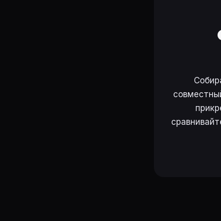
Собир
совместный
прикр
сравнивайт