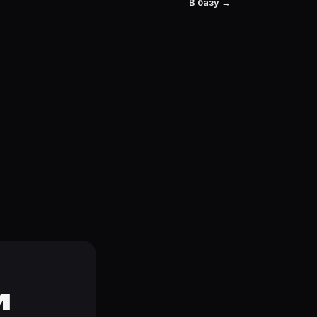
В базу →
и