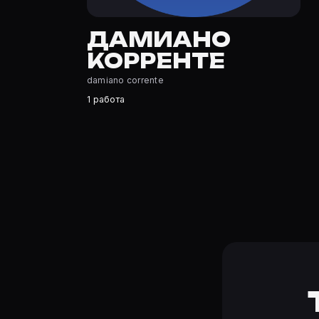
Где открыть фильмографию Дамиано Корренте?
На Movie Planner: https://movie-planner.ru/s/7177033 —
ДАМИАНО
КОРРЕНТЕ
damiano corrente
1 работа