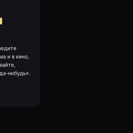
м
ведите
а и в кино,
вайте,
да-нибудь».