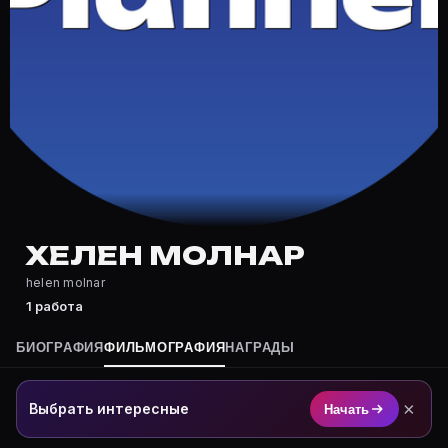
Где снимался Хелен Молнар?
Фильмография Хелен Молнар — на Movie Planner: https
Какие фильмы снимал(а) Хелен Молнар?
Полный список — на Movie Planner: https://movie-pla
Кто такой(ая) Хелен Молнар?
Хелен Молнар — актёр. Биография и роли на карточк
Где открыть фильмографию Хелен Молнар?
На Movie Planner: https://movie-planner.ru/s/7177101
ХЕЛЕН МОЛНАР
helen molnar
1 работа
БИОГРАФИЯ
ФИЛЬМОГРАФИЯ
НАГРАДЫ
×
Выбрать интересные
Начать