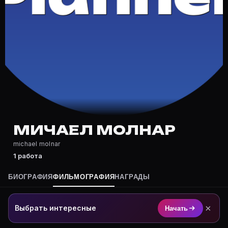
Где снимался Мичаел Молнар?
Фильмография Мичаел Молнар — на Movie Planner: htt
Какие фильмы снимал(а) Мичаел Молнар?
Полный список — на Movie Planner: https://movie-pla
Кто такой(ая) Мичаел Молнар?
Мичаел Молнар — актёр. Биография и роли на карточ
Где открыть фильмографию Мичаел Молнар?
На Movie Planner: https://movie-planner.ru/s/7177103
МИЧАЕЛ МОЛНАР
michael molnar
1 работа
БИОГРАФИЯ
ФИЛЬМОГРАФИЯ
НАГРАДЫ
×
Выбрать интересные
Начать