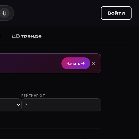
Войти
ы
В тренде
а Movie Planner.
×
Начать
РЕЙТИНГ ОТ
участием.