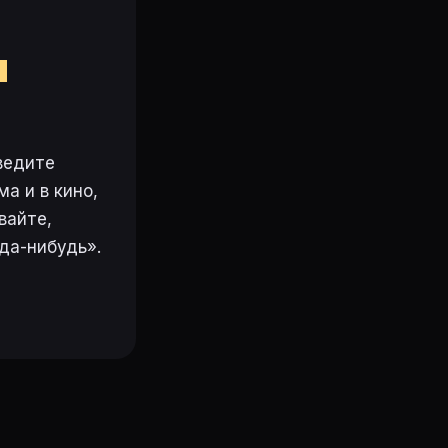
м
ведите
а и в кино,
вайте,
да-нибудь».