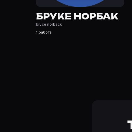
Где открыть фильмографию Бруке Норбак?
На Movie Planner: https://movie-planner.ru/s/7177166 —
БРУКЕ НОРБАК
bruce norback
1 работа