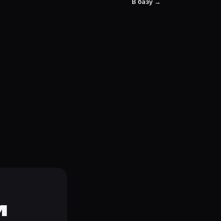
В базу →
и