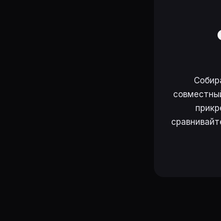
Собир
совместный
прикр
сравнивайт