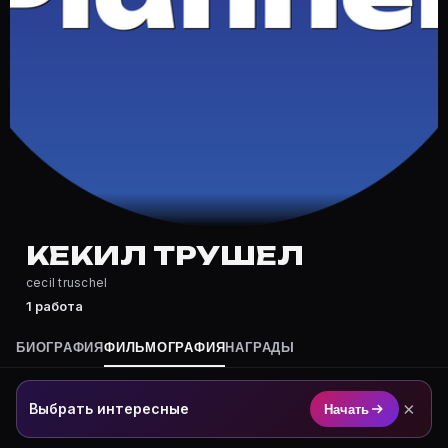
Где снимался Кекил Трушел?
Фильмография Кекил Трушел — на Movie Planner: https
Какие фильмы снимал(а) Кекил Трушел?
Полный список — на Movie Planner: https://movie-pla
Кто такой(ая) Кекил Трушел?
Кекил Трушел — актёр. Биография и роли на карточке
Где открыть фильмографию Кекил Трушел?
На Movie Planner: https://movie-planner.ru/s/7177215
КЕКИЛ ТРУШЕЛ
cecil truschel
1 работа
БИОГРАФИЯ
ФИЛЬМОГРАФИЯ
НАГРАДЫ
×
Выбрать интересные
Начать