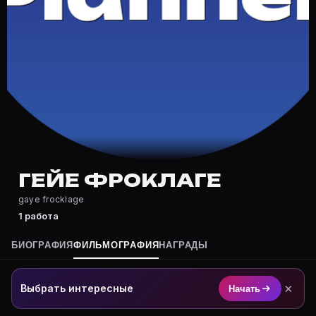
Где снимался Гейе Фроклаге?
Фильмография Гейе Фроклаге — на Movie Planner: http
Какие фильмы снимал(а) Гейе Фроклаге?
Полный список — на Movie Planner: https://movie-pla
Кто такой(ая) Гейе Фроклаге?
Гейе Фроклаге — актёр. Биография и роли на карточк
Где открыть фильмографию Гейе Фроклаге?
На Movie Planner: https://movie-planner.ru/s/7177247
ГЕЙЕ ФРОКЛАГЕ
gaye frocklage
1 работа
БИОГРАФИЯ
ФИЛЬМОГРАФИЯ
НАГРАДЫ
×
Выбрать интересные
Начать