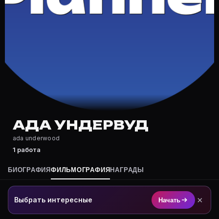
Где снимался Ада Ундервуд?
Фильмография Ада Ундервуд — на Movie Planner: http
Какие фильмы снимал(а) Ада Ундервуд?
Полный список — на Movie Planner: https://movie-pla
Кто такой(ая) Ада Ундервуд?
Ада Ундервуд — актёр. Биография и роли на карточк
Где открыть фильмографию Ада Ундервуд?
На Movie Planner: https://movie-planner.ru/s/7177289
АДА УНДЕРВУД
ada underwood
1 работа
БИОГРАФИЯ
ФИЛЬМОГРАФИЯ
НАГРАДЫ
×
Выбрать интересные
Начать