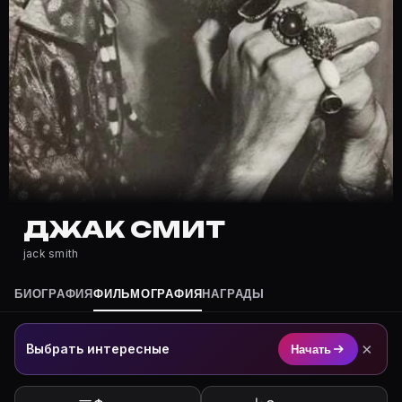
Где снимался Джак Смит?
Фильмография Джак Смит — на Movie Planner: https:/
Какие фильмы снимал(а) Джак Смит?
Полный список — на Movie Planner: https://movie-pla
Кто такой(ая) Джак Смит?
Джак Смит — актёр. Биография и роли на карточке M
Где открыть фильмографию Джак Смит?
На Movie Planner: https://movie-planner.ru/s/7177290
ДЖАК СМИТ
jack smith
БИОГРАФИЯ
ФИЛЬМОГРАФИЯ
НАГРАДЫ
×
Выбрать интересные
Начать