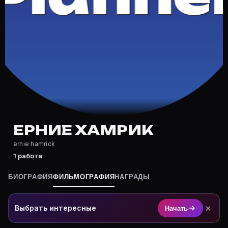
Где снимался Ерние Хамрик?
Фильмография Ерние Хамрик — на Movie Planner: http
Какие фильмы снимал(а) Ерние Хамрик?
Полный список — на Movie Planner: https://movie-pla
Кто такой(ая) Ерние Хамрик?
Ерние Хамрик — актёр. Биография и роли на карточке
Где открыть фильмографию Ерние Хамрик?
На Movie Planner: https://movie-planner.ru/s/7177297
ЕРНИЕ ХАМРИК
ernie hamrick
1 работа
БИОГРАФИЯ
ФИЛЬМОГРАФИЯ
НАГРАДЫ
×
Выбрать интересные
Начать