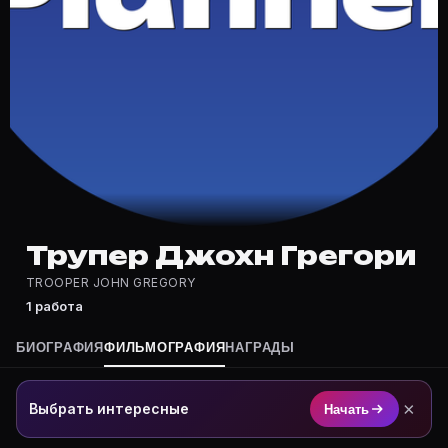
Где снимался Трупер Джохн Грегори?
Фильмография Трупер Джохн Грегори — на Movie Plann
Какие фильмы снимал(а) Трупер Джохн Грегори?
Полный список — на Movie Planner: https://movie-pla
Кто такой(ая) Трупер Джохн Грегори?
Трупер Джохн Грегори — актёр. Биография и роли на
Где открыть фильмографию Трупер Джохн Грегори?
На Movie Planner: https://movie-planner.ru/s/7177429
Трупер Джохн Грегори
TROOPER JOHN GREGORY
1 работа
БИОГРАФИЯ
ФИЛЬМОГРАФИЯ
НАГРАДЫ
×
Выбрать интересные
Начать