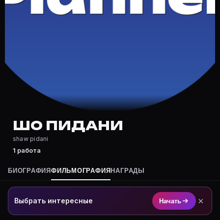
Где снимался Шо Пидани?
Фильмография Шо Пидани — на Movie Planner: https:/
Какие фильмы снимал(а) Шо Пидани?
Полный список — на Movie Planner: https://movie-pla
Кто такой(ая) Шо Пидани?
Шо Пидани — актёр. Биография и роли на карточке M
Где открыть фильмографию Шо Пидани?
На Movie Planner: https://movie-planner.ru/s/7177464
ШО ПИДАНИ
shaw pidani
1 работа
БИОГРАФИЯ
ФИЛЬМОГРАФИЯ
НАГРАДЫ
×
Выбрать интересные
Начать