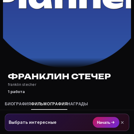
Где снимался Франклин Стечер?
Фильмография Франклин Стечер — на Movie Planner: h
Какие фильмы снимал(а) Франклин Стечер?
Полный список — на Movie Planner: https://movie-pla
Кто такой(ая) Франклин Стечер?
Франклин Стечер — актёр. Биография и роли на карт
Где открыть фильмографию Франклин Стечер?
На Movie Planner: https://movie-planner.ru/s/7177483
ФРАНКЛИН СТЕЧЕР
franklin stecher
1 работа
БИОГРАФИЯ
ФИЛЬМОГРАФИЯ
НАГРАДЫ
×
Выбрать интересные
Начать