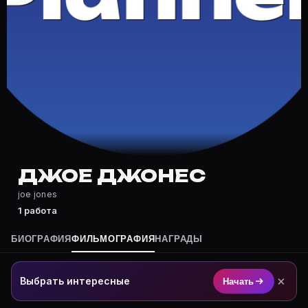
Где снимался Джое Джонес?
Фильмография Джое Джонес — на Movie Planner: https
Какие фильмы снимал(а) Джое Джонес?
Полный список — на Movie Planner: https://movie-pla
Кто такой(ая) Джое Джонес?
Джое Джонес — актёр. Биография и роли на карточке
Где открыть фильмографию Джое Джонес?
На Movie Planner: https://movie-planner.ru/s/7177493
ДЖОЕ ДЖОНЕС
joe jones
1 работа
БИОГРАФИЯ
ФИЛЬМОГРАФИЯ
НАГРАДЫ
×
Выбрать интересные
Начать