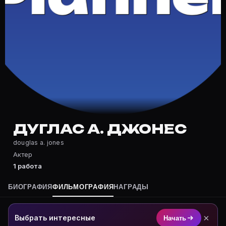
Где снимался Дуглас А. Джонес?
Фильмография Дуглас А. Джонес — на Movie Planner: h
Какие фильмы снимал(а) Дуглас А. Джонес?
Полный список — на Movie Planner: https://movie-pla
Кто такой(ая) Дуглас А. Джонес?
Дуглас А. Джонес — актёр. Биография и роли на карт
Где открыть фильмографию Дуглас А. Джонес?
На Movie Planner: https://movie-planner.ru/s/7177530
ДУГЛАС А. ДЖОНЕС
douglas a. jones
Актер
1 работа
БИОГРАФИЯ
ФИЛЬМОГРАФИЯ
НАГРАДЫ
×
Выбрать интересные
Начать