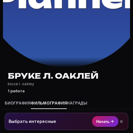
Где снимался Бруке Л. Оаклей?
Фильмография Бруке Л. Оаклей — на Movie Planner: ht
Какие фильмы снимал(а) Бруке Л. Оаклей?
Полный список — на Movie Planner: https://movie-pla
Кто такой(ая) Бруке Л. Оаклей?
Бруке Л. Оаклей — актёр. Биография и роли на карто
Где открыть фильмографию Бруке Л. Оаклей?
На Movie Planner: https://movie-planner.ru/s/7177589
БРУКЕ Л. ОАКЛЕЙ
bruce l. oakley
1 работа
БИОГРАФИЯ
ФИЛЬМОГРАФИЯ
НАГРАДЫ
×
Выбрать интересные
Начать