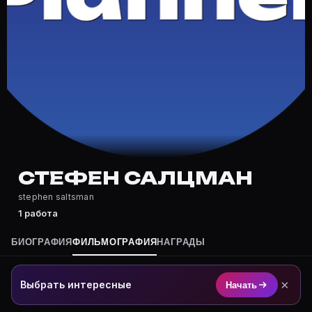
Где снимался Стефен Салцман?
Фильмография Стефен Салцман — на Movie Planner: ht
Какие фильмы снимал(а) Стефен Салцман?
Полный список — на Movie Planner: https://movie-pla
Кто такой(ая) Стефен Салцман?
Стефен Салцман — актёр. Биография и роли на карто
Где открыть фильмографию Стефен Салцман?
На Movie Planner: https://movie-planner.ru/s/7177647
СТЕФЕН САЛЦМАН
stephen saltsman
1 работа
БИОГРАФИЯ
ФИЛЬМОГРАФИЯ
НАГРАДЫ
×
Выбрать интересные
Начать