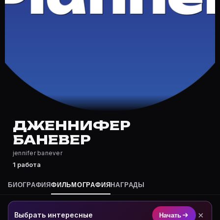
Где снимался Дженнифер Баневер?
Фильмография Дженнифер Баневер — на Movie Planner:
Какие фильмы снимал(а) Дженнифер Баневер?
Полный список — на Movie Planner: https://movie-pla
Кто такой(ая) Дженнифер Баневер?
Дженнифер Баневер — актёр. Биография и роли на ка
Где открыть фильмографию Дженнифер Баневер?
На Movie Planner: https://movie-planner.ru/s/7177655
ДЖЕННИФЕР
БАНЕВЕР
jennifer banever
1 работа
БИОГРАФИЯ
ФИЛЬМОГРАФИЯ
НАГРАДЫ
×
Выбрать интересные
Начать