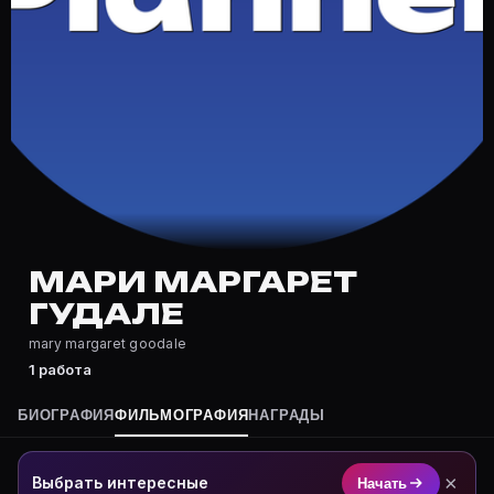
Где снимался Мари Маргарет Гудале?
Фильмография Мари Маргарет Гудале — на Movie Plann
Какие фильмы снимал(а) Мари Маргарет Гудале?
Полный список — на Movie Planner: https://movie-pla
Кто такой(ая) Мари Маргарет Гудале?
Мари Маргарет Гудале — актёр. Биография и роли на
Где открыть фильмографию Мари Маргарет Гудале?
На Movie Planner: https://movie-planner.ru/s/7177657
МАРИ МАРГАРЕТ
ГУДАЛЕ
mary margaret goodale
1 работа
БИОГРАФИЯ
ФИЛЬМОГРАФИЯ
НАГРАДЫ
×
Выбрать интересные
Начать