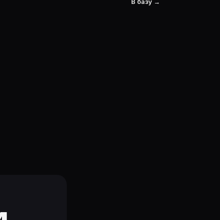
В базу →
и