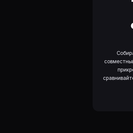
Собир
совместный
прикр
сравнивайт