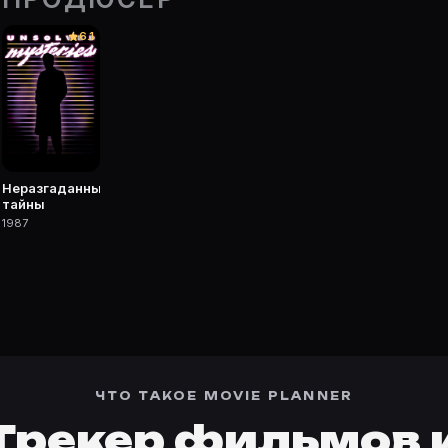
очке Movie Planner.
6.1
 фильмы, сериалы, роли и фото.
Неразгаданные
тайны
1987
ЧТО ТАКОЕ MOVIE PLANNER
Трекер фильмов 