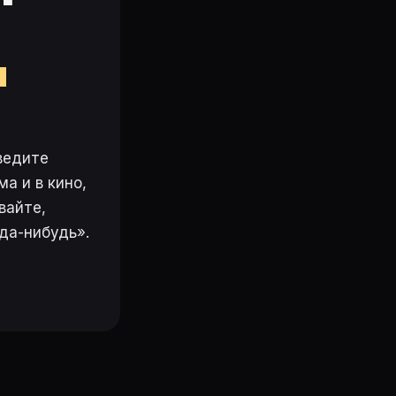
м
ведите
а и в кино,
вайте,
да-нибудь».