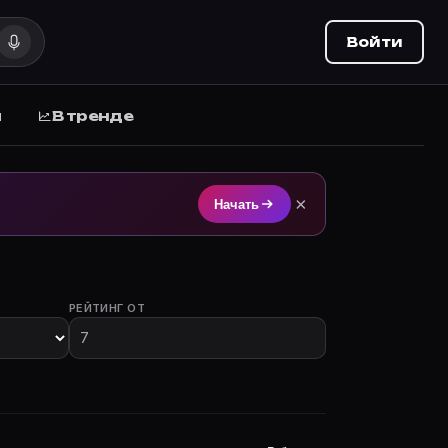
Войти
ы
В тренде
ием на Movie Planner (movie-planner.ru).
×
Начать
РЕЙТИНГ ОТ
с участием.