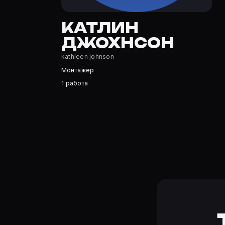
Катлин Джохнсон — Монтажер. Биография и роли на ка
Где открыть фильмографию Катлин Джохнсон?
КАТЛИН
На Movie Planner: https://movie-planner.ru/s/7177678 —
ДЖОХНСОН
kathleen johnson
Монтажер
1 работа