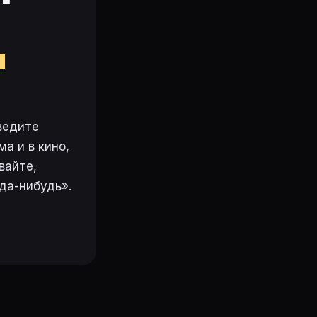
м
ведите
а и в кино,
вайте,
да-нибудь».