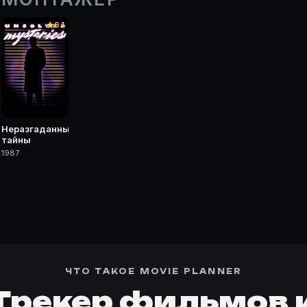
рточке Movie Planner.
6.1
 фильмы, сериалы, роли и фото.
Неразгаданные
тайны
1987
ЧТО ТАКОЕ MOVIE PLANNER
Трекер фильмов 