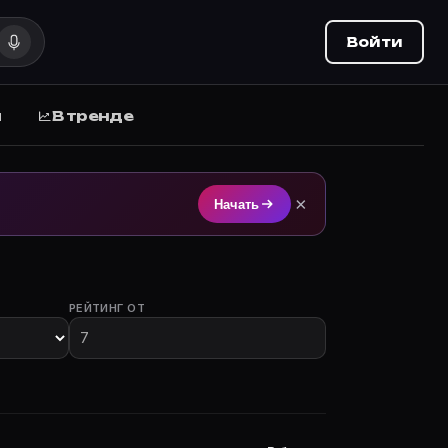
Войти
ы
В тренде
стием на Movie Planner (movie-planner.ru).
×
Начать
РЕЙТИНГ ОТ
ы с участием.