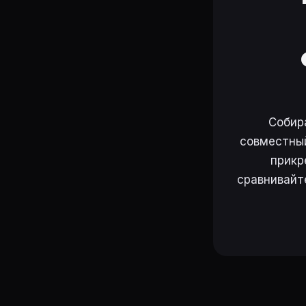
Собир
совместный
прикр
сравнивайт