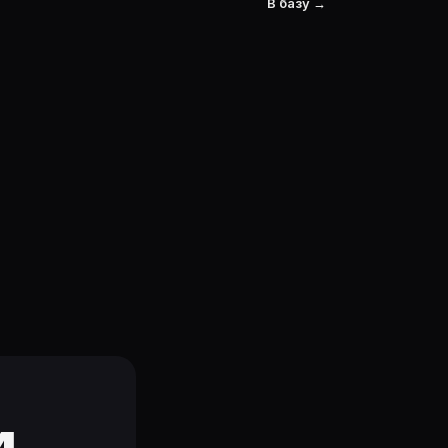
В базу →
и