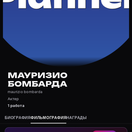
Частые вопросы о Мауризио Бомб
Где снимался Мауризио Бомбарда?
Фильмография Мауризио Бомбарда — на Movie Planner:
Какие фильмы снимал(а) Мауризио Бомбарда?
Полный список — на Movie Planner: https://movie-pla
Кто такой(ая) Мауризио Бомбарда?
Мауризио Бомбарда — Актер. Биография и роли на ка
Где открыть фильмографию Мауризио Бомбарда?
На Movie Planner: https://movie-planner.ru/s/7177811
МАУРИЗИО
БОМБАРДА
maurizio bombarda
Актер
1 работа
БИОГРАФИЯ
ФИЛЬМОГРАФИЯ
НАГРАДЫ