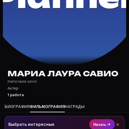
Частые вопросы о Мариа Лаура Са
Где снималась Мариа Лаура Савио?
Фильмография Мариа Лаура Савио — на Movie Planner:
Какие фильмы снимал(а) Мариа Лаура Савио?
Полный список — на Movie Planner: https://movie-pla
Кто такой(ая) Мариа Лаура Савио?
Мариа Лаура Савио — Актриса. Биография и роли на 
Где открыть фильмографию Мариа Лаура Савио?
На Movie Planner: https://movie-planner.ru/s/7177821
МАРИА ЛАУРА САВИО
maria laura savio
Актер
1 работа
БИОГРАФИЯ
ФИЛЬМОГРАФИЯ
НАГРАДЫ
×
Выбрать интересные
Начать