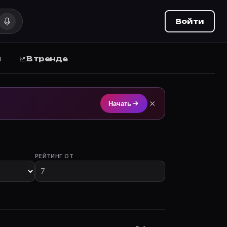
Войти
ы
В тренде
м на Movie Planner (movie-planner.ru).
×
Начать
РЕЙТИНГ ОТ
участием.