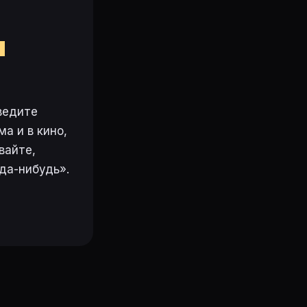
м
ведите
а и в кино,
вайте,
да-нибудь».