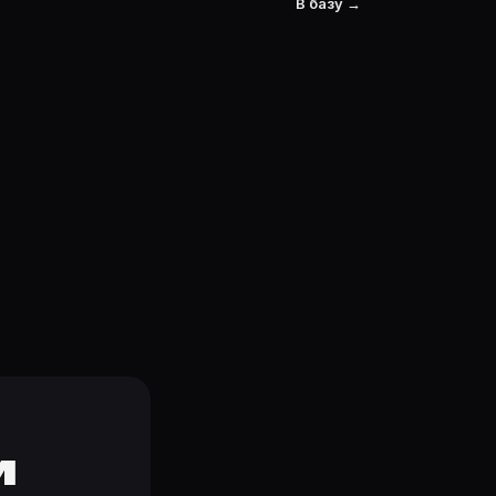
В базу →
и