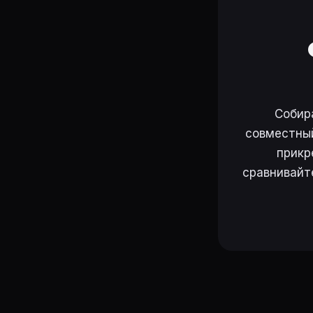
Собир
совместный
прикр
сравнивайт