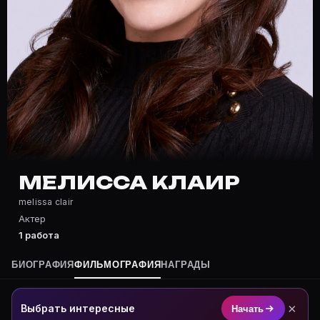
Частые вопросы о Мелисса Клаир
Где снималась Мелисса Клаир?
Фильмография Мелисса Клаир — на Movie Planner: htt
Какие фильмы снимал(а) Мелисса Клаир?
Полный список — на Movie Planner: https://movie-pla
Кто такой(ая) Мелисса Клаир?
Мелисса Клаир — Актриса. Биография и роли на карт
Где открыть фильмографию Мелисса Клаир?
На Movie Planner: https://movie-planner.ru/s/7178392
МЕЛИССА КЛАИР
melissa clair
Актер
1 работа
БИОГРАФИЯ
ФИЛЬМОГРАФИЯ
НАГРАДЫ
×
Выбрать интересные
Начать