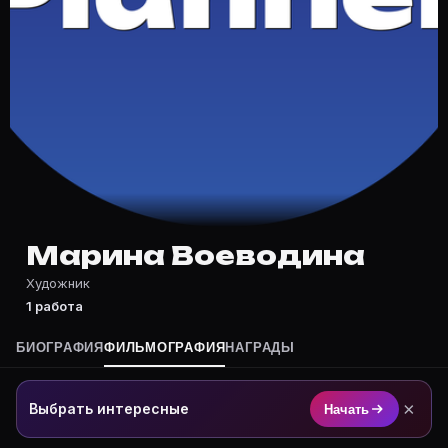
Частые вопросы о Марина Воевод
Где снимался Марина Воеводина?
Фильмография Марина Воеводина — на Movie Planner: 
Какие фильмы снимал(а) Марина Воеводина?
Полный список — на Movie Planner: https://movie-pla
Кто такой(ая) Марина Воеводина?
Марина Воеводина — Художник. Биография и роли на
Где открыть фильмографию Марина Воеводина?
На Movie Planner: https://movie-planner.ru/s/7178506
Марина Воеводина
Художник
1 работа
БИОГРАФИЯ
ФИЛЬМОГРАФИЯ
НАГРАДЫ
×
Выбрать интересные
Начать