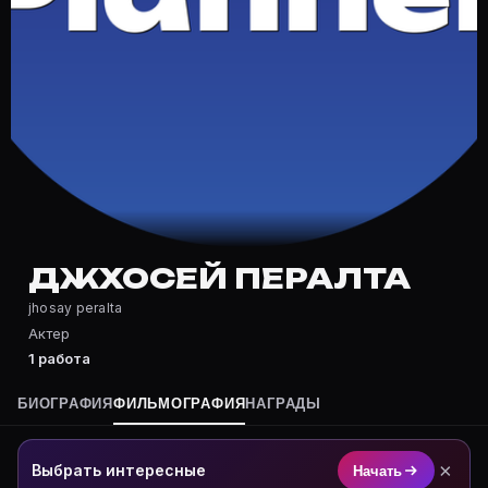
Частые вопросы о Джхосей Перал
Где снималась Джхосей Пералта?
Фильмография Джхосей Пералта — на Movie Planner: h
Какие фильмы снимал(а) Джхосей Пералта?
Полный список — на Movie Planner: https://movie-pla
Кто такой(ая) Джхосей Пералта?
Джхосей Пералта — Актриса. Биография и роли на ка
Где открыть фильмографию Джхосей Пералта?
На Movie Planner: https://movie-planner.ru/s/7178901
ДЖХОСЕЙ ПЕРАЛТА
jhosay peralta
Актер
1 работа
БИОГРАФИЯ
ФИЛЬМОГРАФИЯ
НАГРАДЫ
×
Выбрать интересные
Начать