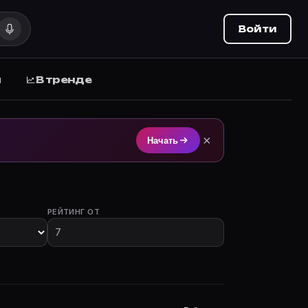
Войти
ы
В тренде
тием на Movie Planner (movie-planner.ru).
×
Начать
РЕЙТИНГ ОТ
 с участием.