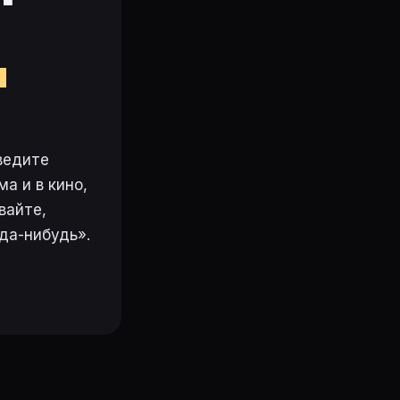
м
ведите
а и в кино,
вайте,
да-нибудь».