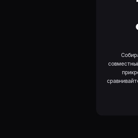
Собир
совместный
прикр
сравнивайт