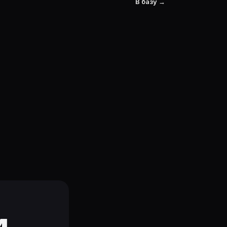
В базу →
и