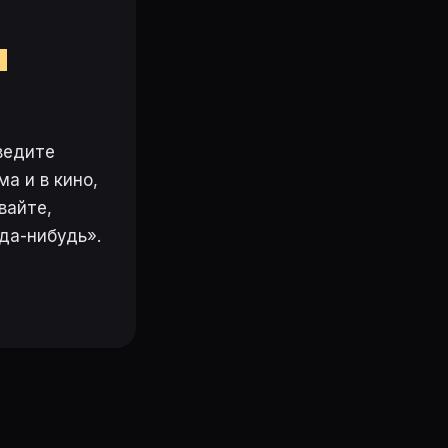
м
ведите
а и в кино,
вайте,
да-нибудь».