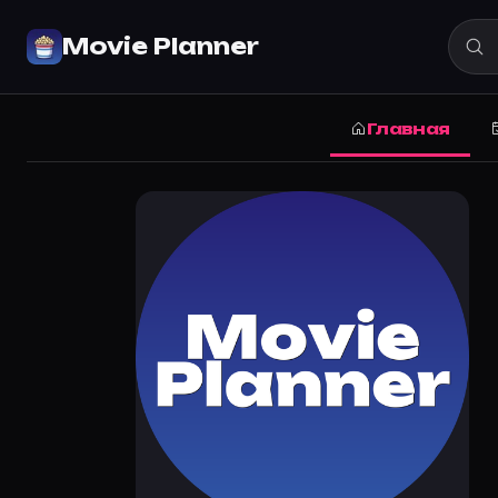
Кати Турпин (Katy Turpin) — где 
Movie Planner
Где снималась Кати Турпин: все фильмы и сериалы, 
Movie Planner
›
Актёры
›
Кати Турпин (Katy Turpin)
Главная
Фильмография Кати Турпин
Кати Турпин — Актриса. Где снималась: полная фильмог
Профессия:
Актриса.
Все фильмы с Кати Турпин
·
Movie Planner
Где снималась Кати Турпин
Абраксас: Страж вселенной
Частые вопросы о Кати Турпин
Где снималась Кати Турпин?
Фильмография Кати Турпин — на Movie Planner: https://
Какие фильмы снимал(а) Кати Турпин?
Полный список — на Movie Planner: https://movie-plann
Кто такой(ая) Кати Турпин?