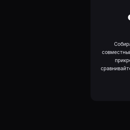
Собир
совместный
прикр
сравнивайт