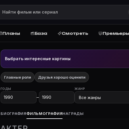
снималась, фильмография
роли, фото и биография на Movie Planner.
Планы
База
Смотреть
Премьер
рафия, роли, фото, биография и все фильмы с участием
Выбрать интересные картины
Главные роли
Друзья хорошо оценили
ГОДЫ
ЖАНР
–
movie-planner.ru/s/7179195. Все фильмы и сериалы с уч
БИОГРАФИЯ
ФИЛЬМОГРАФИЯ
НАГРАДЫ
er.ru/s/7179195. Фильмы, сериалы, роли и фото.
АКТЕР