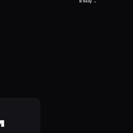
В базу →
и