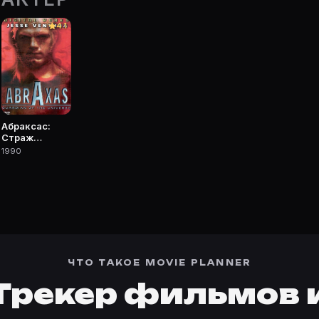
 Movie Planner.
4.1
 фильмы, сериалы, роли и фото.
Абраксас:
Страж
вселенной
1990
ЧТО ТАКОЕ MOVIE PLANNER
Трекер фильмов 