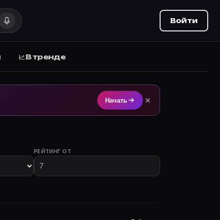
Войти
ы
В тренде
 на Movie Planner (movie-planner.ru).
×
Начать
РЕЙТИНГ ОТ
астием.