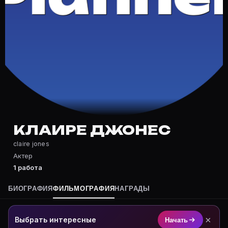
Где снимался Клаире Джонес?
Фильмография Клаире Джонес — на Movie Planner: htt
Какие фильмы снимал(а) Клаире Джонес?
Полный список — на Movie Planner: https://movie-pla
Кто такой(ая) Клаире Джонес?
Клаире Джонес — актёр. Биография и роли на карточ
Где открыть фильмографию Клаире Джонес?
На Movie Planner: https://movie-planner.ru/s/7180894
КЛАИРЕ ДЖОНЕС
claire jones
Актер
1 работа
БИОГРАФИЯ
ФИЛЬМОГРАФИЯ
НАГРАДЫ
×
Выбрать интересные
Начать