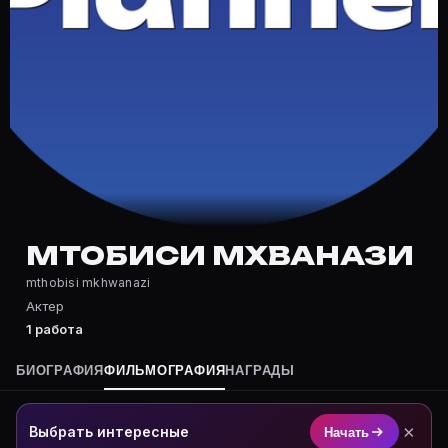
Частые вопросы о Мтобиси Мхван
Где снимался Мтобиси Мхванази?
Фильмография Мтобиси Мхванази — на Movie Planner: 
Какие фильмы снимал(а) Мтобиси Мхванази?
Полный список — на Movie Planner: https://movie-pla
Кто такой(ая) Мтобиси Мхванази?
Мтобиси Мхванази — Актер. Биография и роли на кар
Где открыть фильмографию Мтобиси Мхванази?
На Movie Planner: https://movie-planner.ru/s/7183007
МТОБИСИ МХВАНАЗИ
mthobisi mkhwanazi
Актер
1 работа
БИОГРАФИЯ
ФИЛЬМОГРАФИЯ
НАГРАДЫ
×
Выбрать интересные
Начать