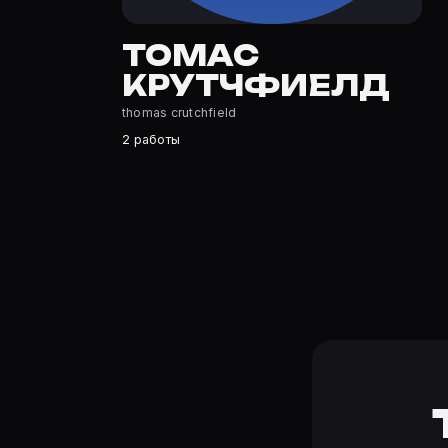
Томас Крутчфиелд — актёр. Биография и роли на карто
Где открыть фильмографию Томас Крутчфиелд?
ТОМАС
На Movie Planner: https://movie-planner.ru/s/7183416 —
КРУТЧФИЕЛД
thomas crutchfield
2 работы