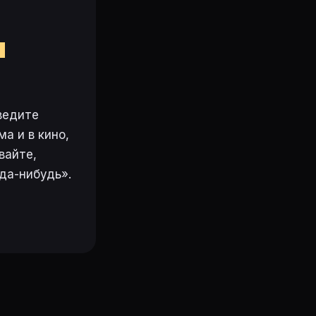
м
ведите
а и в кино,
вайте,
да-нибудь».