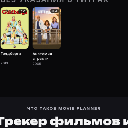
чке Movie Planner.
7.2
8.3
 фильмы, сериалы, роли и фото.
Голдберги
Анатомия
страсти
2013
2005
ЧТО ТАКОЕ MOVIE PLANNER
Трекер фильмов 