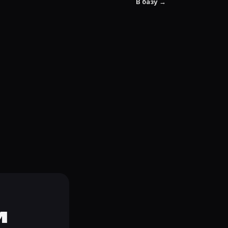
В базу →
и