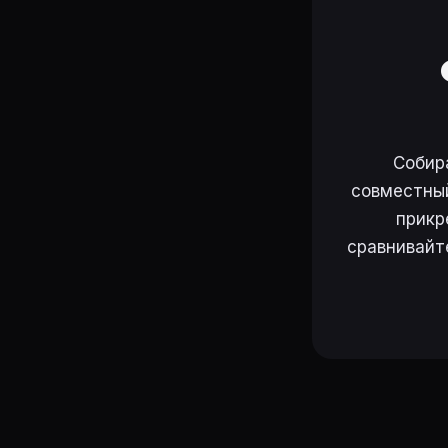
Собир
совместный
прикр
сравнивайт