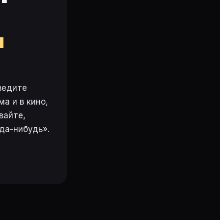
м
ведите
а и в кино,
вайте,
да-нибудь».