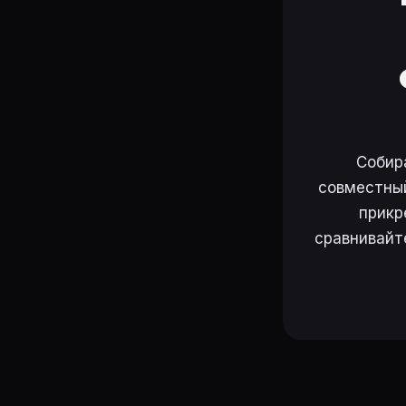
Собир
совместный
прикр
сравнивайт