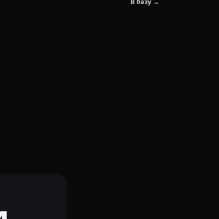
В базу →
и