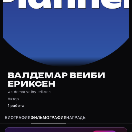
Частые вопросы о Валдемар Веиби
Где снимался Валдемар Веиби Ериксен?
Фильмография Валдемар Веиби Ериксен — на Movie Pla
Какие фильмы снимал(а) Валдемар Веиби Ериксен?
Полный список — на Movie Planner: https://movie-pla
Кто такой(ая) Валдемар Веиби Ериксен?
Валдемар Веиби Ериксен — Актер. Биография и роли 
Где открыть фильмографию Валдемар Веиби Ериксе
На Movie Planner: https://movie-planner.ru/s/7183445
ВАЛДЕМАР ВЕИБИ
ЕРИКСЕН
waldemar veiby eriksen
Актер
1 работа
БИОГРАФИЯ
ФИЛЬМОГРАФИЯ
НАГРАДЫ